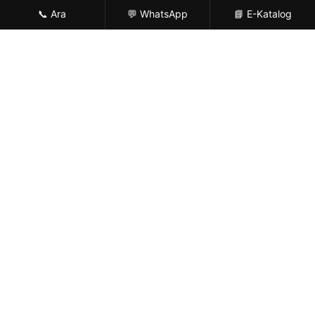
📞 Ara
💬 WhatsApp
📘 E-Katalog
Koleksiyonlar