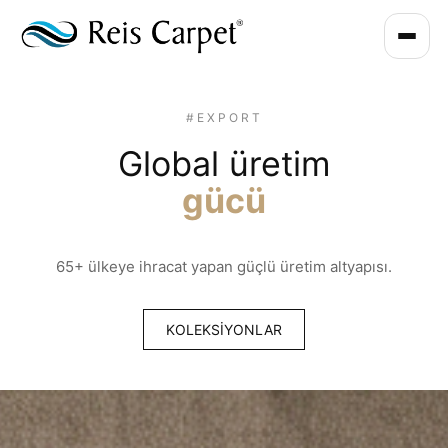
#DESIGN
Zamansız
tasarımlar
Modern ve klasik dokuların mükemmel uyumu.
E-KATALOG